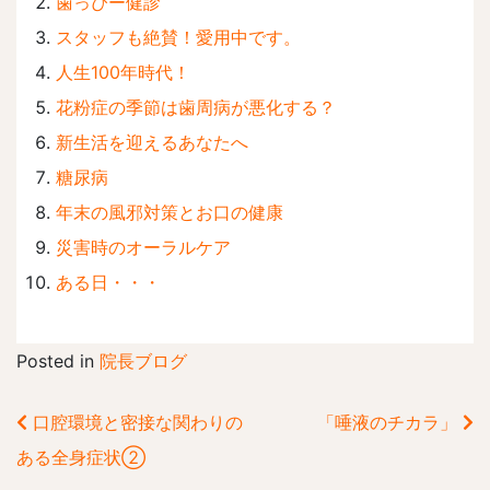
歯っぴー健診
スタッフも絶賛！愛用中です。
人生100年時代！
花粉症の季節は歯周病が悪化する？
新生活を迎えるあなたへ
糖尿病
年末の風邪対策とお口の健康
災害時のオーラルケア
ある日・・・
Posted in
院長ブログ
口腔環境と密接な関わりの
「唾液のチカラ」
前
ある全身症状②
後