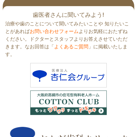
後
の
歯医者さんに聞いてみよう!
記
治療や歯のことについて聞いてみたいことや 知りたいこ
事
へ
とがあれば
お問い合わせフォーム
よりお気軽におたずね
の
ください。ドクターとスタッフよりお答えさせていただ
リ
きます。なお回答は「
よくあるご質問
」に掲載いたしま
ン
す。
ク