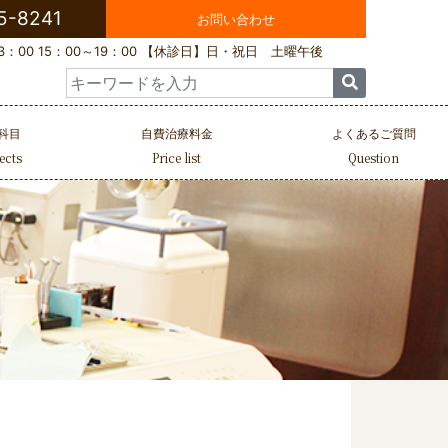
5-8241
お問い合わせ
：00 15：00～19：00
【休診日】日・祝日 土曜午後
Search
for:
科目
自費治療料金
よくあるご質問
ects
Price list
Question
診療科目一覧
施術例紹介