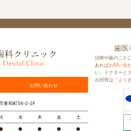
歯医
治療や歯のこと
あれば
お問い合
い。ドクターと
お回答は「
よく
お問い合わせ
市東和町56-2-2F
火
水
木
金
土
●
●
●
●
●