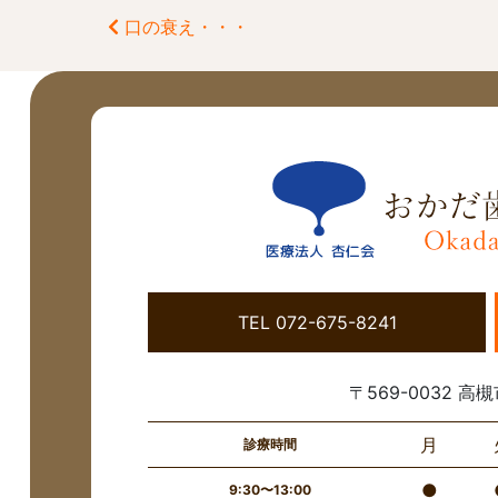
口の衰え・・・
前
後
の
記
事
へ
の
リ
TEL 072-675-8241
ン
ク
〒569-0032 高槻
月
診療時間
●
9:30〜13:00