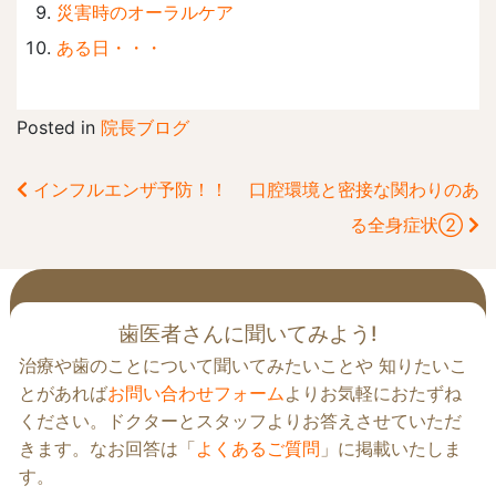
災害時のオーラルケア
ある日・・・
Posted in
院長ブログ
インフルエンザ予防！！
口腔環境と密接な関わりのあ
前
る全身症状②
後
の
記
事
歯医者さんに聞いてみよう!
へ
治療や歯のことについて聞いてみたいことや 知りたいこ
の
とがあれば
お問い合わせフォーム
よりお気軽におたずね
リ
ください。ドクターとスタッフよりお答えさせていただ
ン
きます。なお回答は「
よくあるご質問
」に掲載いたしま
ク
す。