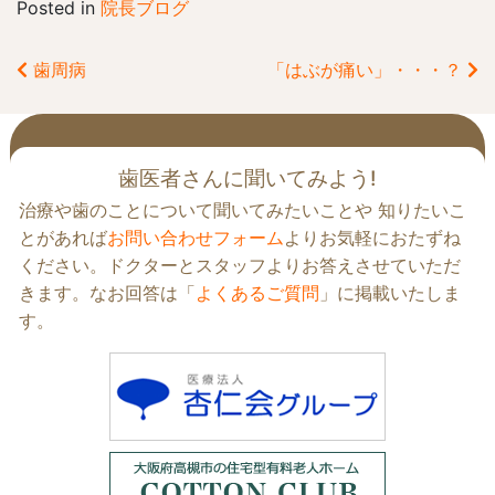
Posted in
院長ブログ
歯周病
「はぶが痛い」・・・？
前
後
の
歯医者さんに聞いてみよう!
記
治療や歯のことについて聞いてみたいことや 知りたいこ
事
へ
とがあれば
お問い合わせフォーム
よりお気軽におたずね
の
ください。ドクターとスタッフよりお答えさせていただ
リ
きます。なお回答は「
よくあるご質問
」に掲載いたしま
ン
す。
ク