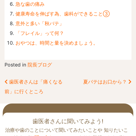
急な歯の痛み
健康寿命を伸ばす為、歯科ができること③
意外と多い「秋バテ」
「フレイル」って何？
おやつは、時間と量を決めましょう。
Posted in
院長ブログ
歯医者さんは「痛くなる
夏バテはお口から？
前
前」に行くところ
後
の
記
事
歯医者さんに聞いてみよう!
へ
治療や歯のことについて聞いてみたいことや 知りたいこ
の