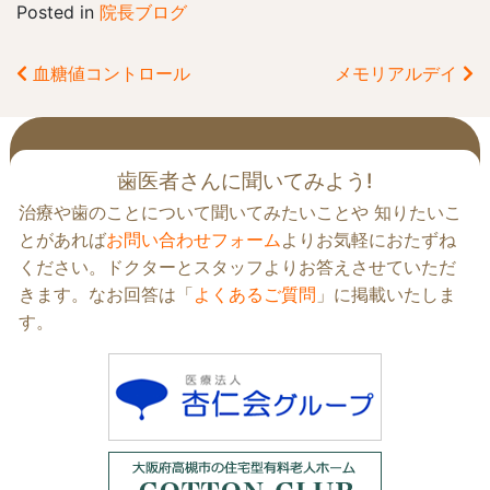
Posted in
院長ブログ
血糖値コントロール
メモリアルデイ
前
後
の
歯医者さんに聞いてみよう!
記
治療や歯のことについて聞いてみたいことや 知りたいこ
事
へ
とがあれば
お問い合わせフォーム
よりお気軽におたずね
の
ください。ドクターとスタッフよりお答えさせていただ
リ
きます。なお回答は「
よくあるご質問
」に掲載いたしま
ン
す。
ク