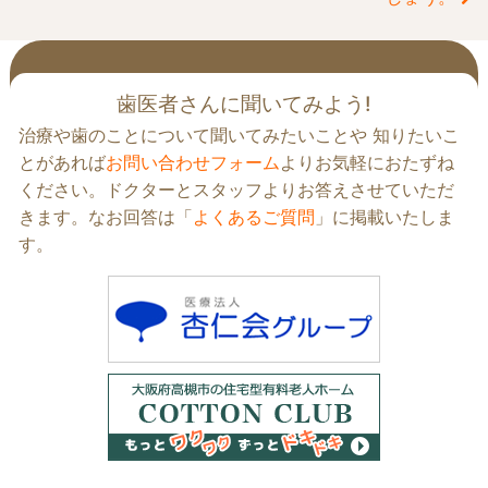
後
の
記
事
歯医者さんに聞いてみよう!
へ
治療や歯のことについて聞いてみたいことや 知りたいこ
の
とがあれば
お問い合わせフォーム
よりお気軽におたずね
リ
ください。ドクターとスタッフよりお答えさせていただ
ン
きます。なお回答は「
よくあるご質問
」に掲載いたしま
ク
す。