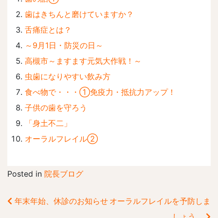
歯はきちんと磨けていますか？
舌痛症とは？
～9月1日・防災の日～
高槻市～ますます元気大作戦！～
虫歯になりやすい飲み方
食べ物で・・・①免疫力・抵抗力アップ！
子供の歯を守ろう
「身土不二」
オーラルフレイル②
Posted in
院長ブログ
年末年始、休診のお知らせ
オーラルフレイルを予防しま
前
しょう。