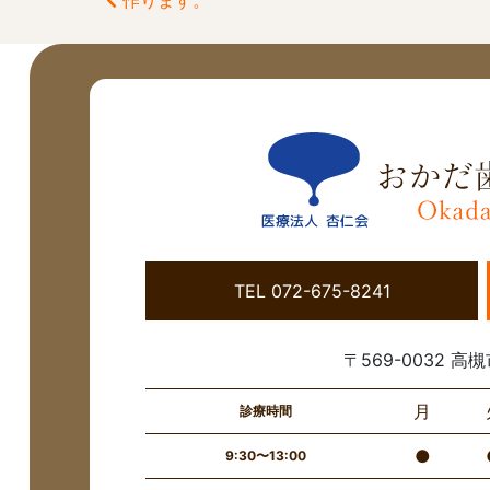
作ります。
前
後
の
記
事
へ
の
リ
TEL 072-675-8241
ン
ク
〒569-0032 高槻
月
診療時間
●
9:30〜13:00