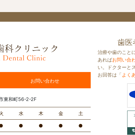
歯医
治療や歯のこと
あれば
お問い合
い。ドクターと
お回答は「
よく
お問い合わせ
市東和町56-2-2F
火
水
木
金
土
●
●
●
●
●