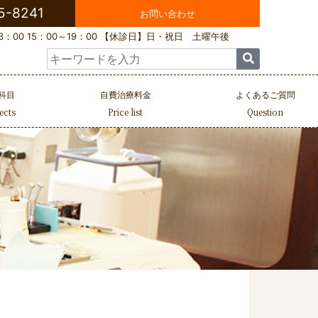
5-8241
お問い合わせ
：00 15：00～19：00
【休診日】日・祝日 土曜午後
Search
for:
科目
自費治療料金
よくあるご質問
ects
Price list
Question
診療科目一覧
施術例紹介