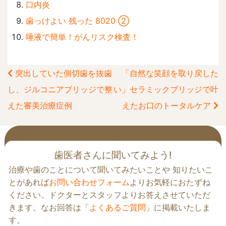
口内炎
歯っけよい 残った 8020 ②
唾液で簡単！がんリスク検査！
突出していた側切歯を抜歯
「自然な笑顔を取り戻した
前
し、ジルコニアブリッジで整
い」セラミックブリッジで叶
後
えた審美治療症例
えたお口のトータルケア
の
記
事
へ
歯医者さんに聞いてみよう!
の
治療や歯のことについて聞いてみたいことや 知りたいこ
リ
とがあれば
お問い合わせフォーム
よりお気軽におたずね
ン
ください。ドクターとスタッフよりお答えさせていただ
ク
きます。なお回答は「
よくあるご質問
」に掲載いたしま
す。