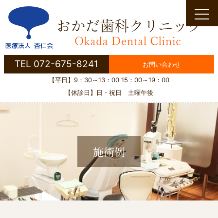
Skip
to
content
TEL 072-675-8241
お問い合わせ
【平日】9：30～13：00 15：00～19：00
【休診日】日・祝日 土曜午後
施術例