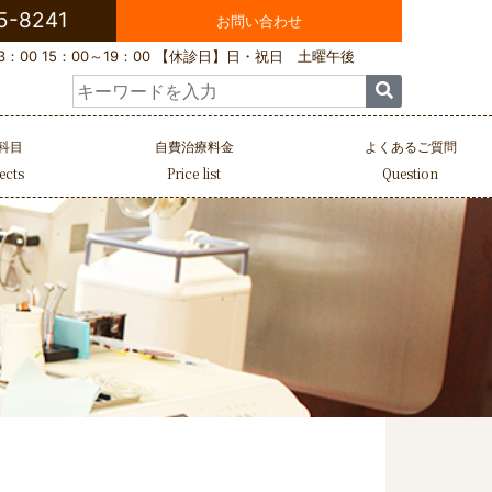
5-8241
お問い合わせ
：00 15：00～19：00
【休診日】日・祝日 土曜午後
Search
for:
科目
自費治療料金
よくあるご質問
ects
Price list
Question
診療科目一覧
施術例紹介