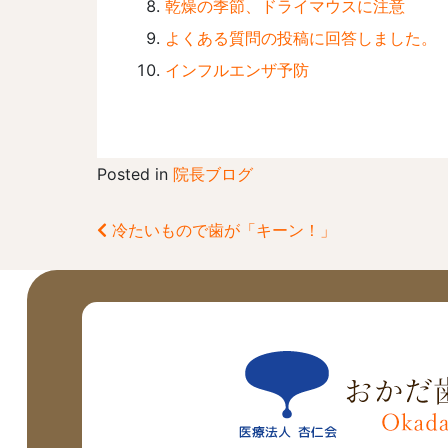
乾燥の季節、ドライマウスに注意
よくある質問の投稿に回答しました。
インフルエンザ予防
Posted in
院長ブログ
冷たいもので歯が「キーン！」
前
後
の
記
事
へ