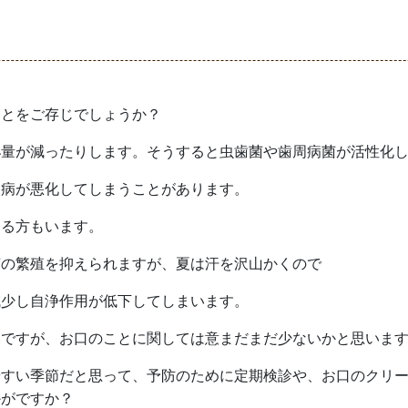
ことをご存じでしょうか？
泌量が減ったり
します。そうすると
虫歯菌
や
歯周病菌
が
活性化
周病が悪化してしまうことがあります。
じる方もいます。
菌の繁殖を抑えられますが、夏は汗を沢山かくので
減少し自浄作用が低下してしまいます。
いですが、お口のことに関しては意まだまだ少ないかと思いま
やすい季節だと思って、
予防のために定期検診や、お口のクリ
かがですか？