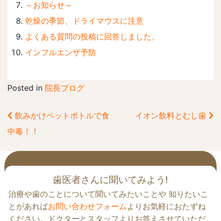
～お知らせ～
乾燥の季節、ドライマウスに注意
よくある質問の投稿に回答しました。
インフルエンザ予防
Posted in
院長ブログ
飲みかけペットボトルで食
イオン飲料とむし歯
前
中毒！！
後
の
記
事
歯医者さんに聞いてみよう!
へ
治療や歯のことについて聞いてみたいことや 知りたいこ
の
とがあれば
お問い合わせフォーム
よりお気軽におたずね
リ
ください。ドクターとスタッフよりお答えさせていただ